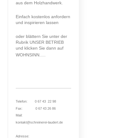
aus dem Holzhandwerk.
Einfach kostenlos anfordern
und inspirieren lassen
oder blättern Sie unter der
Rubrik UNSER BETRIEB
und klicken Sie dann auf
WOHNSINN.....
Telefon: 0 67 43 22 98
Fax: 0 67 43 26 86
Mail:
kontakt@schreinerei-laudert.de
Adresse: